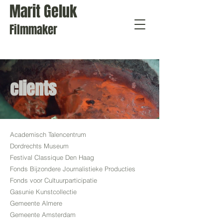
Marit Geluk
Filmmaker
clients
Academisch Talencentrum
Dordrechts Museum
Festival Classique Den Haag
Fonds Bijzondere Journalistieke Producties
Fonds voor Cultuurparticipatie
Gasunie Kunstcollectie
Gemeente Almere
Gemeente Amsterdam