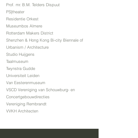
Prof. mr. B.M. Telders Dispuut
PS|theater
Residentie Orkest
Museumbos Almere
Rotterdam Makers District
Shenzhen & Hong Kong Bi-city Biennale of
Urbanism / Architecture
Studio Huijgens
Taalmuseum
Twynstra Gudde
Universiteit Leiden
Van Eesterenmuseum
VSCD Vereniging van Schouwburg- en
Concertgebouwdirecties
Vereniging Rembrandt
VVKH Architecten